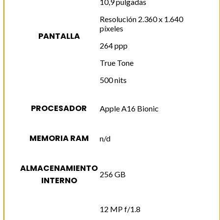
10,9 pulgadas
Resolución 2.360 x 1.640
píxeles
PANTALLA
264 ppp
True Tone
500 nits
PROCESADOR
Apple A16 Bionic
MEMORIA RAM
n/d
ALMACENAMIENTO
256 GB
INTERNO
12 MP f/1.8