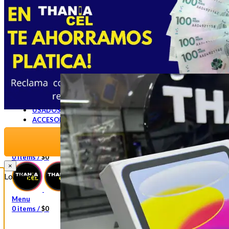
INICIO
TODOS LOS CELULARES
NUEVOS
USADOS
ACCESORIOS
Facebook
Instagram
WhatsApp
WhatsApp
Saber más
Whatsapp
0
items
/
$
0
×
Loading...
Menu
0
items
/
$
0