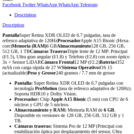
Facebook
Twitter
WhatsApp
WhatsApp
Telegram
Description
Description
Pantalla
Super Retina XDR OLED de 6.7 pulgadas, tasa de
refresco adaptativa de 120Hz
Procesador
Apple A15 Bionic (Hexa-
core)
Memoria (RAM)
6 GB
Almacenamiento
128 GB, 256 GB,
512 GB, 1 TB
Cámaras Traseras
Triple lente de 12 MP: Principal
(f/1.5), Ultra gran angular (f/1.8) y Telefoto (f/2.8) con zoom óptico
3x + Sensor LiDAR
Cámara Frontal
12 MP (f/2.2)
Batería
4352
mAh con carga rápida de 27 W
Sistema Operativo
iOS 15
(actualizable)
Peso y Grosor
240 gramos / 7.7 mm de grosor
Pantalla:
Super Retina XDR OLED de 6.7 pulgadas con
tecnología
ProMotion
(tasa de refresco adaptativa de 120Hz).
Soporta HDR10 y Dolby Vision.
Procesador:
Chip
Apple A15 Bionic
(5 nm) con CPU de 6
núcleos y GPU de 5 núcleos.
Almacenamiento y RAM:
Memoria RAM de
6 GB
.
Disponible en versiones de 128 GB, 256 GB, 512 GB y 1
TB.
Cámaras traseras:
Sistema Pro de 12 MP (Principal con
estabilización óptica por desplazamiento del sensor, Ultra