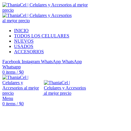
INICIO
TODOS LOS CELULARES
NUEVOS
USADOS
ACCESORIOS
Facebook
Instagram
WhatsApp
WhatsApp
Whatsapp
0
items
/
$
0
Menu
0
items
/
$
0