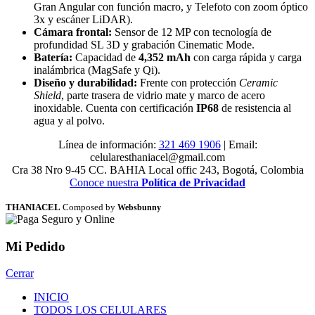
Gran Angular con función macro, y Telefoto con zoom óptico
3x y escáner LiDAR).
Cámara frontal:
Sensor de 12 MP con tecnología de
profundidad SL 3D y grabación Cinematic Mode.
Batería:
Capacidad de
4,352 mAh
con carga rápida y carga
inalámbrica (MagSafe y Qi).
Diseño y durabilidad:
Frente con protección
Ceramic
Shield
, parte trasera de vidrio mate y marco de acero
inoxidable. Cuenta con certificación
IP68
de resistencia al
agua y al polvo.
Línea de información:
321 469 1906
| Email:
celularesthaniacel@gmail.com
Cra 38 Nro 9-45 CC. BAHIA Local offic 243, Bogotá, Colombia
Conoce nuestra
Política de Privacidad
THANIACEL
Composed by
Websbunny
Mi Pedido
Cerrar
INICIO
TODOS LOS CELULARES