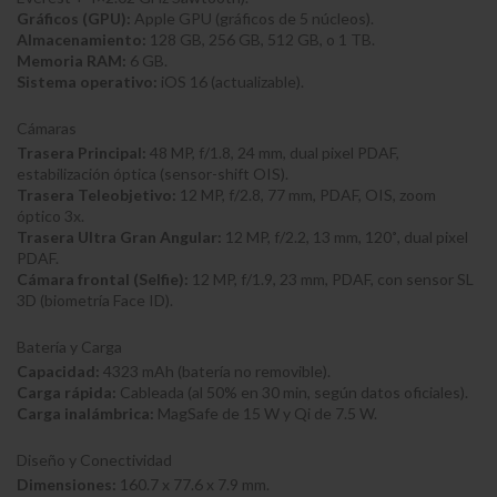
Gráficos (GPU):
Apple GPU (gráficos de 5 núcleos).
Almacenamiento:
128 GB, 256 GB, 512 GB, o 1 TB.
Memoria RAM:
6 GB.
Sistema operativo:
iOS 16 (actualizable).
Cámaras
Trasera Principal:
48 MP, f/1.8, 24 mm, dual pixel PDAF,
estabilización óptica (sensor-shift OIS).
Trasera Teleobjetivo:
12 MP, f/2.8, 77 mm, PDAF, OIS, zoom
óptico 3x.
Trasera Ultra Gran Angular:
12 MP, f/2.2, 13 mm, 120˚, dual pixel
PDAF.
Cámara frontal (Selfie):
12 MP, f/1.9, 23 mm, PDAF, con sensor SL
3D (biometría Face ID).
Batería y Carga
Capacidad:
4323 mAh (batería no removible).
Carga rápida:
Cableada (al 50% en 30 min, según datos oficiales).
Carga inalámbrica:
MagSafe de 15 W y Qi de 7.5 W.
Diseño y Conectividad
Dimensiones:
160.7 x 77.6 x 7.9 mm.