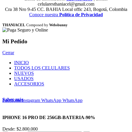
celularesthaniacel@gmail.com
Cra 38 Nro 9-45 CC. BAHIA Local offic 243, Bogotá, Colombia
Conoce nuestra
Política de Privacidad
THANIACEL
Composed by
Websbunny
Mi Pedido
Cerrar
INICIO
TODOS LOS CELULARES
NUEVOS
USADOS
ACCESORIOS
Saber más
Facebook
Instagram
WhatsApp
WhatsApp
IPHONE 16 PRO DE 256GB-BATERIA-90%
Desde:
$
2.800.000