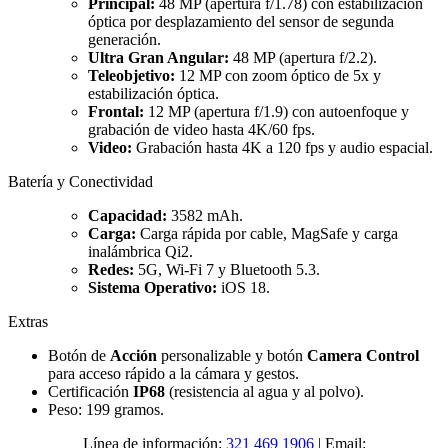
Principal:
48 MP (apertura f/1.78) con estabilización
óptica por desplazamiento del sensor de segunda
generación.
Ultra Gran Angular:
48 MP (apertura f/2.2).
Teleobjetivo:
12 MP con zoom óptico de 5x y
estabilización óptica.
Frontal:
12 MP (apertura f/1.9) con autoenfoque y
grabación de video hasta 4K/60 fps.
Video:
Grabación hasta 4K a 120 fps y audio espacial.
Batería y Conectividad
Capacidad:
3582 mAh.
Carga:
Carga rápida por cable, MagSafe y carga
inalámbrica Qi2.
Redes:
5G, Wi-Fi 7 y Bluetooth 5.3.
Sistema Operativo:
iOS 18.
Extras
Botón de
Acción
personalizable y botón
Camera Control
para acceso rápido a la cámara y gestos.
Certificación
IP68
(resistencia al agua y al polvo).
Peso: 199 gramos.
Línea de información:
321 469 1906
| Email: