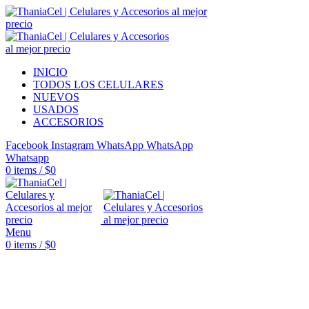
INICIO
TODOS LOS CELULARES
NUEVOS
USADOS
ACCESORIOS
Facebook
Instagram
WhatsApp
WhatsApp
Whatsapp
0
items
/
$
0
Menu
0
items
/
$
0