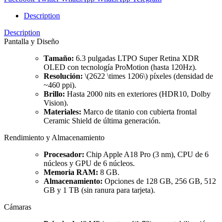
Description
Description
Pantalla y Diseño
Tamaño:
6.3 pulgadas LTPO Super Retina XDR
OLED
con tecnología ProMotion (hasta 120Hz).
Resolución:
\(2622 \times 1206\) píxeles (densidad de
~460 ppi).
Brillo:
Hasta 2000 nits en exteriores (HDR10, Dolby
Vision).
Materiales:
Marco de titanio con cubierta frontal
Ceramic Shield de última generación.
Rendimiento y Almacenamiento
Procesador:
Chip Apple A18 Pro (3 nm), CPU de 6
núcleos y GPU de 6 núcleos.
Memoria RAM:
8 GB.
Almacenamiento:
Opciones de 128 GB, 256 GB, 512
GB y 1 TB (sin ranura para tarjeta).
Cámaras