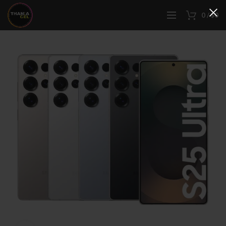
0
/
$
0