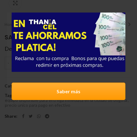
Click to enlarge
Home
Samsung
SAMSUNG S25 ULTRA DE 512
Desde:
$
3.650.000
Cantidad
AGREGAR AL CARRITO
Categories:
Nuevos
,
Sale
,
Samsung
Saber más
Tags:
equipo disponible para entrega inmediata en la ciudad de bogota
,
precio unico para pago en efectivo
Share