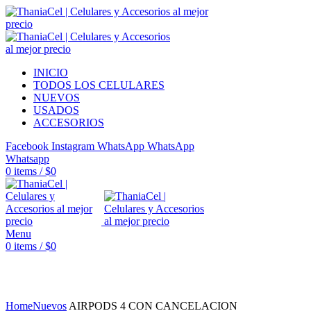
INICIO
TODOS LOS CELULARES
NUEVOS
USADOS
ACCESORIOS
Facebook
Instagram
WhatsApp
WhatsApp
Whatsapp
0
items
/
$
0
Menu
0
items
/
$
0
Click to enlarge
Home
Nuevos
AIRPODS 4 CON CANCELACION