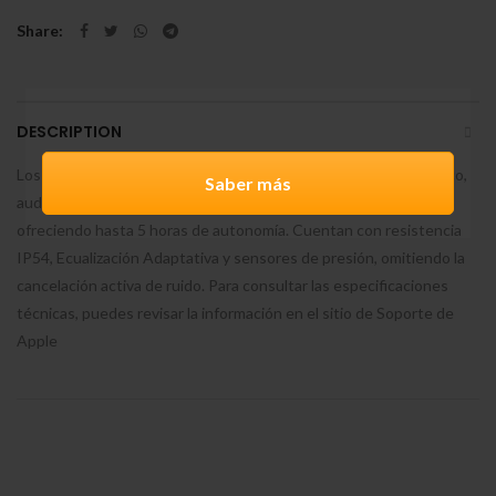
Share
DESCRIPTION
Los AirPods 4 estándar incorporan el chip H2, diseño ergonómico,
Saber más
audio espacial personalizado y estuche con puerto USB-C,
ofreciendo hasta 5 horas de autonomía. Cuentan con resistencia
IP54, Ecualización Adaptativa y sensores de presión, omitiendo la
cancelación activa de ruido. Para consultar las especificaciones
técnicas, puedes revisar la información en el sitio de Soporte de
Apple