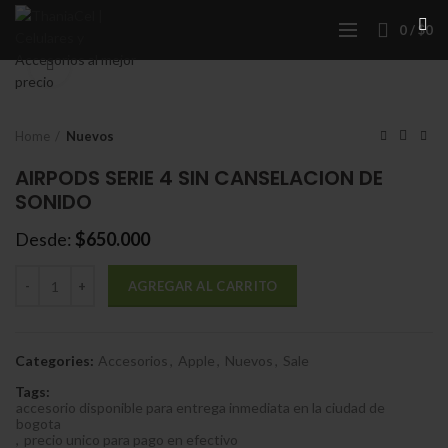
0
/
$
0
Click to enlarge
Home
Nuevos
AIRPODS SERIE 4 SIN CANSELACION DE
SONIDO
Desde:
$
650.000
Cantidad
AGREGAR AL CARRITO
Categories:
Accesorios
,
Apple
,
Nuevos
,
Sale
Tags:
accesorio disponible para entrega inmediata en la ciudad de
bogota
,
precio unico para pago en efectivo