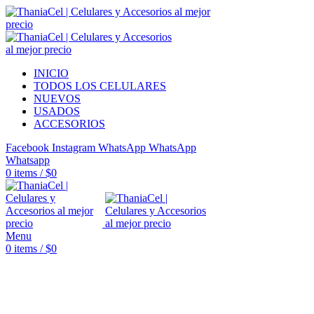
INICIO
TODOS LOS CELULARES
NUEVOS
USADOS
ACCESORIOS
Facebook
Instagram
WhatsApp
WhatsApp
Whatsapp
0
items
/
$
0
Menu
0
items
/
$
0