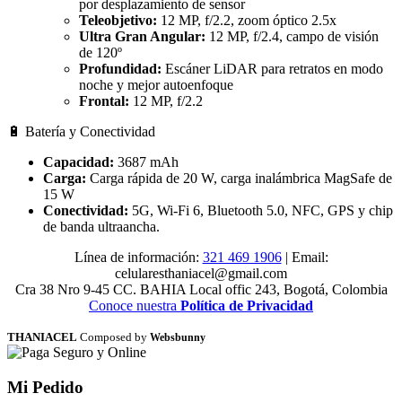
por desplazamiento de sensor
Teleobjetivo:
12 MP, f/2.2, zoom óptico 2.5x
Ultra Gran Angular:
12 MP, f/2.4, campo de visión
de 120º
Profundidad:
Escáner LiDAR para retratos en modo
noche y mejor autoenfoque
Frontal:
12 MP, f/2.2
🔋 Batería y Conectividad
Capacidad:
3687 mAh
Carga:
Carga rápida de 20 W, carga inalámbrica MagSafe de
15 W
Conectividad:
5G, Wi-Fi 6, Bluetooth 5.0, NFC, GPS y chip
de banda ultraancha.
Línea de información:
321 469 1906
| Email:
celularesthaniacel@gmail.com
Cra 38 Nro 9-45 CC. BAHIA Local offic 243, Bogotá, Colombia
Conoce nuestra
Política de Privacidad
THANIACEL
Composed by
Websbunny
Mi Pedido