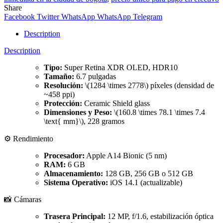
Share
Facebook
Twitter
WhatsApp
WhatsApp
Telegram
Description
Description
Tipo:
Super Retina XDR OLED, HDR10
Tamaño:
6.7 pulgadas
Resolución:
\(1284 \times 2778\) píxeles (densidad de
~458 ppi)
Protección:
Ceramic Shield glass
Dimensiones y Peso:
\(160.8 \times 78.1 \times 7.4
\text{ mm}\), 228 gramos
⚙️ Rendimiento
Procesador:
Apple A14 Bionic (5 nm)
RAM:
6 GB
Almacenamiento:
128 GB, 256 GB o 512 GB
Sistema Operativo:
iOS 14.1 (actualizable)
📸 Cámaras
Trasera Principal:
12 MP, f/1.6, estabilización óptica