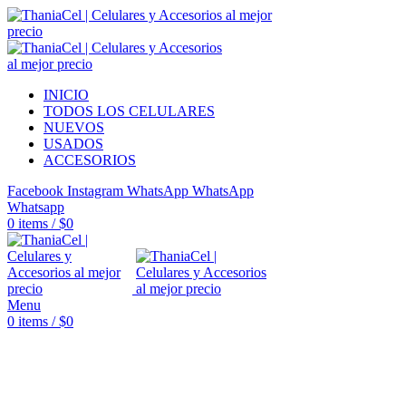
INICIO
TODOS LOS CELULARES
NUEVOS
USADOS
ACCESORIOS
Facebook
Instagram
WhatsApp
WhatsApp
Whatsapp
0
items
/
$
0
Menu
0
items
/
$
0