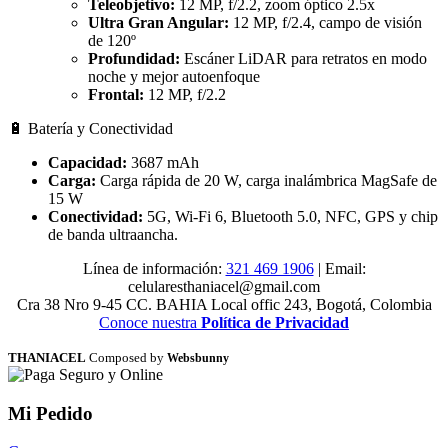
Teleobjetivo:
12 MP, f/2.2, zoom óptico 2.5x
Ultra Gran Angular:
12 MP, f/2.4, campo de visión
de 120º
Profundidad:
Escáner LiDAR para retratos en modo
noche y mejor autoenfoque
Frontal:
12 MP, f/2.2
🔋 Batería y Conectividad
Capacidad:
3687 mAh
Carga:
Carga rápida de 20 W, carga inalámbrica MagSafe de
15 W
Conectividad:
5G, Wi-Fi 6, Bluetooth 5.0, NFC, GPS y chip
de banda ultraancha.
Línea de información:
321 469 1906
| Email:
celularesthaniacel@gmail.com
Cra 38 Nro 9-45 CC. BAHIA Local offic 243, Bogotá, Colombia
Conoce nuestra
Política de Privacidad
THANIACEL
Composed by
Websbunny
Mi Pedido