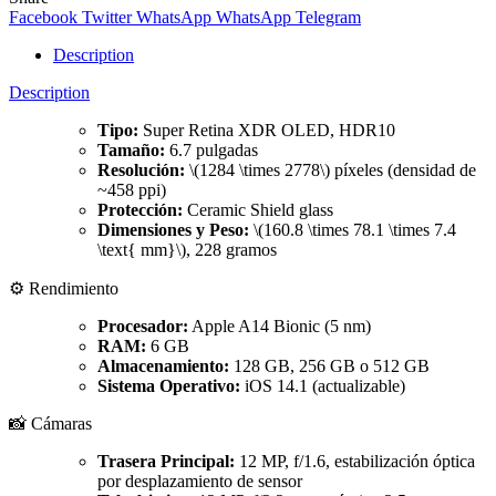
Facebook
Twitter
WhatsApp
WhatsApp
Telegram
Description
Description
Tipo:
Super Retina XDR OLED, HDR10
Tamaño:
6.7 pulgadas
Resolución:
\(1284 \times 2778\) píxeles (densidad de
~458 ppi)
Protección:
Ceramic Shield glass
Dimensiones y Peso:
\(160.8 \times 78.1 \times 7.4
\text{ mm}\), 228 gramos
⚙️ Rendimiento
Procesador:
Apple A14 Bionic (5 nm)
RAM:
6 GB
Almacenamiento:
128 GB, 256 GB o 512 GB
Sistema Operativo:
iOS 14.1 (actualizable)
📸 Cámaras
Trasera Principal:
12 MP, f/1.6, estabilización óptica
por desplazamiento de sensor