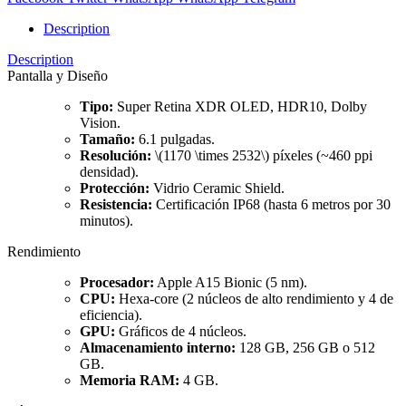
Description
Description
Pantalla y Diseño
Tipo:
Super Retina XDR OLED, HDR10, Dolby
Vision.
Tamaño:
6.1 pulgadas.
Resolución:
\(1170 \times 2532\) píxeles (~460 ppi
densidad).
Protección:
Vidrio Ceramic Shield.
Resistencia:
Certificación IP68 (hasta 6 metros por 30
minutos).
Rendimiento
Procesador:
Apple A15 Bionic (5 nm).
CPU:
Hexa-core (2 núcleos de alto rendimiento y 4 de
eficiencia).
GPU:
Gráficos de 4 núcleos.
Almacenamiento interno:
128 GB, 256 GB o 512
GB.
Memoria RAM:
4 GB.