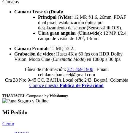
Cámaras
Cámara Trasera (Dual):
Principal (Wide):
12 MP, f/1.6, 26mm, PDAF
dual pixel, estabilización óptica por
desplazamiento de sensor (Sensor-shift OIS).
Ultra gran angular (Ultrawide):
12 MP, f/2.4,
campo de visión de 120˚, 13mm.
Cámara Frontal:
12 MP, f/2.2.
Grabación de video:
Hasta 4K a 60 fps con HDR Dolby
Vision. Modo Cine (
Cinematic Mode
) en 1080p a 30 fps.
Línea de información:
321 469 1906
| Email:
celularesthaniacel@gmail.com
Cra 38 Nro 9-45 CC. BAHIA Local offic 243, Bogotá, Colombia
Conoce nuestra
Política de Privacidad
THANIACEL
Composed by
Websbunny
Mi Pedido
Cerrar